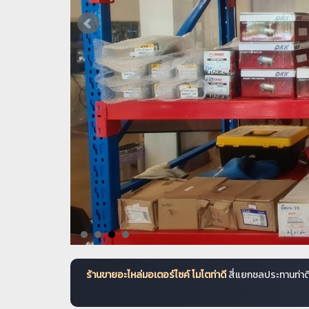
ร้านขายอะไหล่มอเตอร์ไซค์ โมโตท่าดี
สี่แยกชลประทานท่าดี