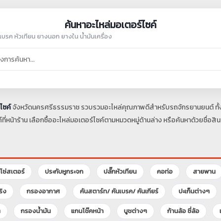
ค้นหาอะไหล่มอเตอร์ไซค์
ผ้าเบรค หัวเทียน ยางนอก ยางใน น้ำมันเครื่อง
ไซค์
จังหวัดนครศรีธรรมราช รวบรวมอะไหล่คุณภาพดีสำหรับรถจักรยานยนต์ ทั้งน้ำ
หน้าร้าน เลือกซื้ออะไหล่มอเตอร์ไซค์ตามหมวดหมู่ด้านล่าง หรือค้นหาด้วยชื่อสินค้
โซ่สเตอร์
ประกับหูกระจก
ปลั๊กหัวเทียน
คอท่อ
สายพาน
ริง
กรองอากาศ
คันสตาร์ท/ คันเบรค/ คันเกียร์
ปะเก็นต่างๆ
ๆ
กรองน้ำมัน
แกนโช๊คหน้า
บูชต่างๆ
ก้านล้อ ซี่ล้อ