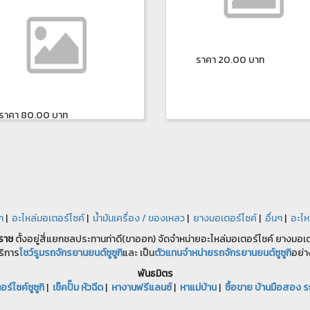
ราคา 20.00 บาท
ราคา 80.00 บาท
ก
|
อะไหล่มอเตอร์ไซค์
|
น้ำมันเครื่อง / ของเหลว
|
ยางมอเตอร์ไซค์
|
อื่นๆ
|
อะไห
ราช
ตั้งอยู่สี่แยกชลประทานท่าดี(ขาออก) จัดจำหน่ายอะไหล่มอเตอร์ไซค์ ยางมอเตอ
ริการ
โชว์รูมรถจักรยานยนต์ซูซูกิ
และ เป็น
ตัวแทนจำหน่ายรถจักรยานยนต์ซูซูกิ
อย่า
พันธมิตร
ร์ไซค์ซูซูกิ
|
เช็คปั๊ม หัวฉีด
|
หางานฟรีแลนซ์
|
หาแม่บ้าน
|
ซื้อขาย บ้านมือสอง ร