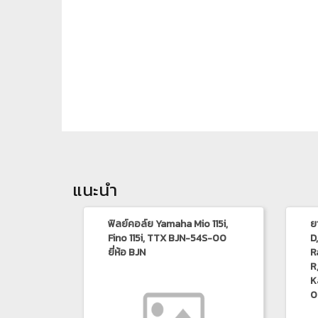
แนะนำ
ฟิลย์คอล์ย Yamaha Mio 115i,
ย
Fino 115i, TTX BJN-54S-00
D
ยี่ห้อ BJN
R
R
K
0