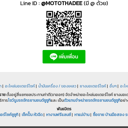
Line ID :
@MOTOTHADEE
(มี @ ด้วย)
ก
|
อะไหล่มอเตอร์ไซค์
|
น้ำมันเครื่อง / ของเหลว
|
ยางมอเตอร์ไซค์
|
อื่นๆ
|
อะไห
ราช
ตั้งอยู่สี่แยกชลประทานท่าดี(ขาออก) จัดจำหน่ายอะไหล่มอเตอร์ไซค์ ยางมอเตอ
ริการ
โชว์รูมรถจักรยานยนต์ซูซูกิ
และ เป็น
ตัวแทนจำหน่ายรถจักรยานยนต์ซูซูกิ
อย่า
พันธมิตร
ร์ไซค์ซูซูกิ
|
เช็คปั๊ม หัวฉีด
|
หางานฟรีแลนซ์
|
หาแม่บ้าน
|
ซื้อขาย บ้านมือสอง ร