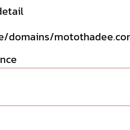
etail
/domains/motothadee.com
once