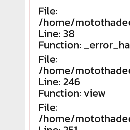
File:
/home/motothadee/
Line: 38
Function: _error_h
File:
/home/motothadee/
Line: 246
Function: view
File:
/home/motothadee/
Line: 251