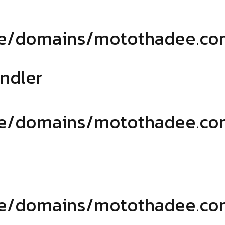
domains/motothadee.com/pu
andler
domains/motothadee.com/p
domains/motothadee.com/p