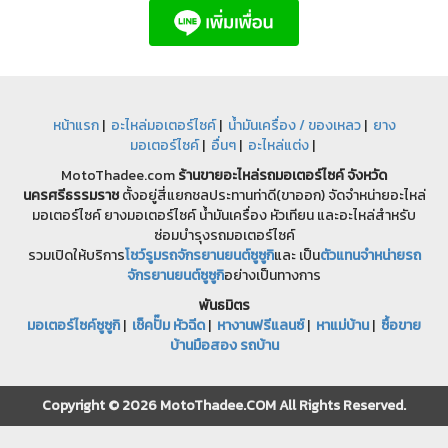
หน้าแรก
|
อะไหล่มอเตอร์ไซค์
|
น้ำมันเครื่อง / ของเหลว
|
ยาง
มอเตอร์ไซค์
|
อื่นๆ
|
อะไหล่แต่ง
|
MotoThadee.com
ร้านขายอะไหล่รถมอเตอร์ไซค์
จังหวัด
นครศรีธรรมราช
ตั้งอยู่สี่แยกชลประทานท่าดี(ขาออก) จัดจำหน่ายอะไหล่
มอเตอร์ไซค์ ยางมอเตอร์ไซค์ น้ำมันเครื่อง หัวเทียน และอะไหล่สำหรับ
ซ่อมบำรุงรถมอเตอร์ไซค์
รวมเปิดให้บริการ
โชว์รูมรถจักรยานยนต์ซูซูกิ
และ เป็น
ตัวแทนจำหน่ายรถ
จักรยานยนต์ซูซูกิ
อย่างเป็นทางการ
พันธมิตร
มอเตอร์ไซค์ซูซูกิ
|
เช็คปั๊ม หัวฉีด
|
หางานฟรีแลนซ์
|
หาแม่บ้าน
|
ซื้อขาย
บ้านมือสอง รถบ้าน
Copyright © 2026 MotoThadee.COM All Rights Reserved.