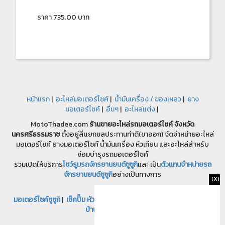
ราคา 735.00 บาท
หน้าแรก
|
อะไหล่มอเตอร์ไซค์
|
น้ำมันเครื่อง / ของเหลว
|
ยาง
มอเตอร์ไซค์
|
อื่นๆ
|
อะไหล่แต่ง
|
MotoThadee.com
ร้านขายอะไหล่รถมอเตอร์ไซค์
จังหวัด
นครศรีธรรมราช
ตั้งอยู่สี่แยกชลประทานท่าดี(ขาออก) จัดจำหน่ายอะไหล่
มอเตอร์ไซค์ ยางมอเตอร์ไซค์ น้ำมันเครื่อง หัวเทียน และอะไหล่สำหรับ
ซ่อมบำรุงรถมอเตอร์ไซค์
รวมเปิดให้บริการ
โชว์รูมรถจักรยานยนต์ซูซูกิ
และ เป็น
ตัวแทนจำหน่ายรถ
จักรยานยนต์ซูซูกิ
อย่างเป็นทางการ
(X)
พันธมิตร
มอเตอร์ไซค์ซูซูกิ
|
เช็คปั๊ม หัวฉีด
|
หางานฟรีแลนซ์
|
หาแม่บ้าน
|
ซื้อขาย
บ้านมือสอง รถบ้าน