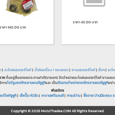
ราคา 45.00 บาท
ราคา 140.00 บาท
ก
|
อะไหล่มอเตอร์ไซค์
|
น้ำมันเครื่อง / ของเหลว
|
ยางมอเตอร์ไซค์
|
อื่นๆ
|
อะไห
ราช
ตั้งอยู่สี่แยกชลประทานท่าดี(ขาออก) จัดจำหน่ายอะไหล่มอเตอร์ไซค์ ยางมอเตอ
ริการ
โชว์รูมรถจักรยานยนต์ซูซูกิ
และ เป็น
ตัวแทนจำหน่ายรถจักรยานยนต์ซูซูกิ
อย่า
พันธมิตร
ร์ไซค์ซูซูกิ
|
เช็คปั๊ม หัวฉีด
|
หางานฟรีแลนซ์
|
หาแม่บ้าน
|
ซื้อขาย บ้านมือสอง ร
Copyright © 2026 MotoThadee.COM All Rights Reserved.