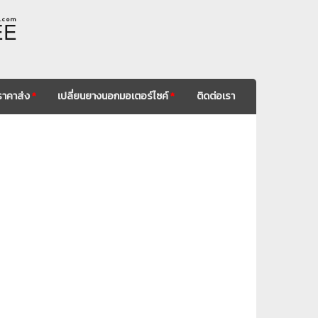
. c o m
EE
ราคาส่ง
*
เปลี่ยนยางนอกมอเตอร์ไซค์
*
ติดต่อเรา