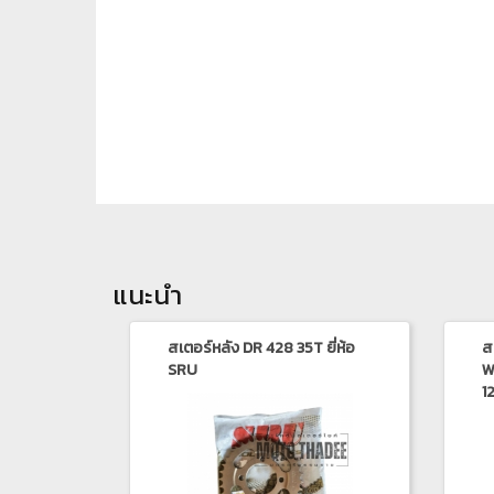
แนะนำ
สเตอร์หลัง DR 428 35T ยี่ห้อ
ส
SRU
W
1