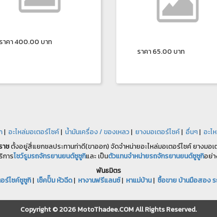
ราคา 400.00 บาท
ราคา 65.00 บาท
ก
|
อะไหล่มอเตอร์ไซค์
|
น้ำมันเครื่อง / ของเหลว
|
ยางมอเตอร์ไซค์
|
อื่นๆ
|
อะไห
ราช
ตั้งอยู่สี่แยกชลประทานท่าดี(ขาออก) จัดจำหน่ายอะไหล่มอเตอร์ไซค์ ยางมอเตอ
ริการ
โชว์รูมรถจักรยานยนต์ซูซูกิ
และ เป็น
ตัวแทนจำหน่ายรถจักรยานยนต์ซูซูกิ
อย่า
พันธมิตร
ร์ไซค์ซูซูกิ
|
เช็คปั๊ม หัวฉีด
|
หางานฟรีแลนซ์
|
หาแม่บ้าน
|
ซื้อขาย บ้านมือสอง ร
Copyright © 2026 MotoThadee.COM All Rights Reserved.