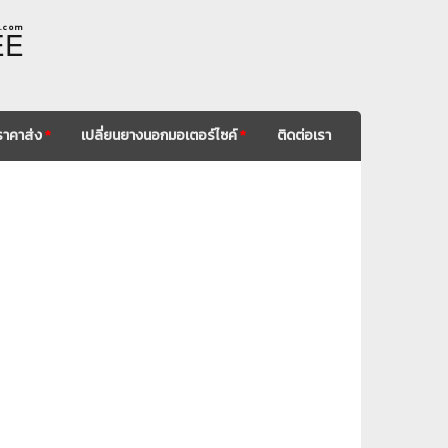
. c o m
EE
ราคาส่ง
*
เปลี่ยนยางนอกมอเตอร์ไซค์
*
ติดต่อเรา