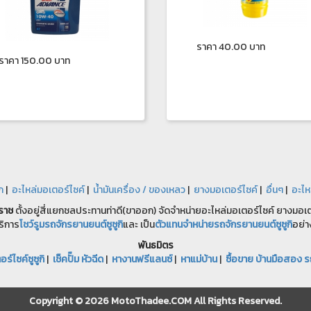
ราคา 40.00 บาท
ราคา 150.00 บาท
ก
|
อะไหล่มอเตอร์ไซค์
|
น้ำมันเครื่อง / ของเหลว
|
ยางมอเตอร์ไซค์
|
อื่นๆ
|
อะไห
ราช
ตั้งอยู่สี่แยกชลประทานท่าดี(ขาออก) จัดจำหน่ายอะไหล่มอเตอร์ไซค์ ยางมอเตอ
ริการ
โชว์รูมรถจักรยานยนต์ซูซูกิ
และ เป็น
ตัวแทนจำหน่ายรถจักรยานยนต์ซูซูกิ
อย่า
พันธมิตร
ร์ไซค์ซูซูกิ
|
เช็คปั๊ม หัวฉีด
|
หางานฟรีแลนซ์
|
หาแม่บ้าน
|
ซื้อขาย บ้านมือสอง ร
Copyright © 2026 MotoThadee.COM All Rights Reserved.