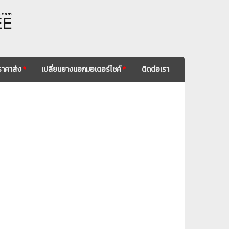
. c o m
EE
ราคาส่ง
*
เปลี่ยนยางนอกมอเตอร์ไซค์
*
ติดต่อเรา