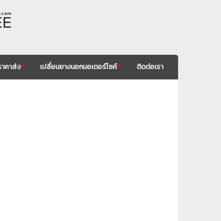
. c o m
EE
ราคาส่ง
*
เปลี่ยนยางนอกมอเตอร์ไซค์
*
ติดต่อเรา