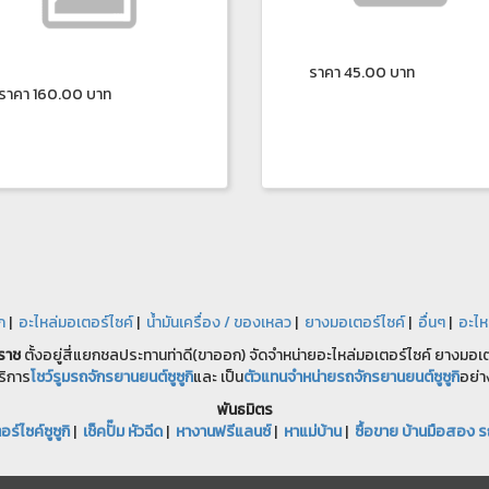
ราคา 45.00 บาท
ราคา 160.00 บาท
ก
|
อะไหล่มอเตอร์ไซค์
|
น้ำมันเครื่อง / ของเหลว
|
ยางมอเตอร์ไซค์
|
อื่นๆ
|
อะไห
ราช
ตั้งอยู่สี่แยกชลประทานท่าดี(ขาออก) จัดจำหน่ายอะไหล่มอเตอร์ไซค์ ยางมอเตอ
ริการ
โชว์รูมรถจักรยานยนต์ซูซูกิ
และ เป็น
ตัวแทนจำหน่ายรถจักรยานยนต์ซูซูกิ
อย่า
พันธมิตร
ร์ไซค์ซูซูกิ
|
เช็คปั๊ม หัวฉีด
|
หางานฟรีแลนซ์
|
หาแม่บ้าน
|
ซื้อขาย บ้านมือสอง ร