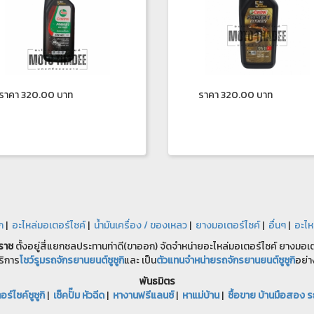
ราคา 320.00 บาท
ราคา 320.00 บาท
ก
|
อะไหล่มอเตอร์ไซค์
|
น้ำมันเครื่อง / ของเหลว
|
ยางมอเตอร์ไซค์
|
อื่นๆ
|
อะไห
ราช
ตั้งอยู่สี่แยกชลประทานท่าดี(ขาออก) จัดจำหน่ายอะไหล่มอเตอร์ไซค์ ยางมอเตอ
ริการ
โชว์รูมรถจักรยานยนต์ซูซูกิ
และ เป็น
ตัวแทนจำหน่ายรถจักรยานยนต์ซูซูกิ
อย่า
พันธมิตร
ร์ไซค์ซูซูกิ
|
เช็คปั๊ม หัวฉีด
|
หางานฟรีแลนซ์
|
หาแม่บ้าน
|
ซื้อขาย บ้านมือสอง ร