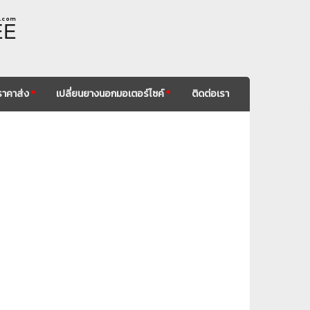
. c o m
EE
ราคาส่ง
*
เปลี่ยนยางนอกมอเตอร์ไซค์
*
ติดต่อเรา