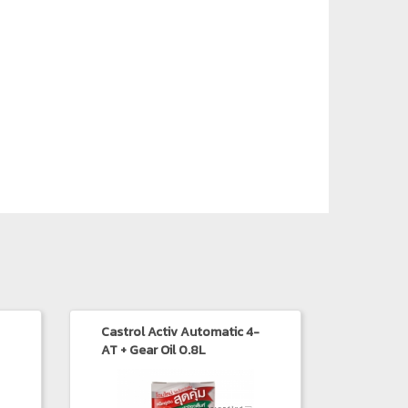
Castrol Activ Automatic 4-
AT + Gear Oil 0.8L